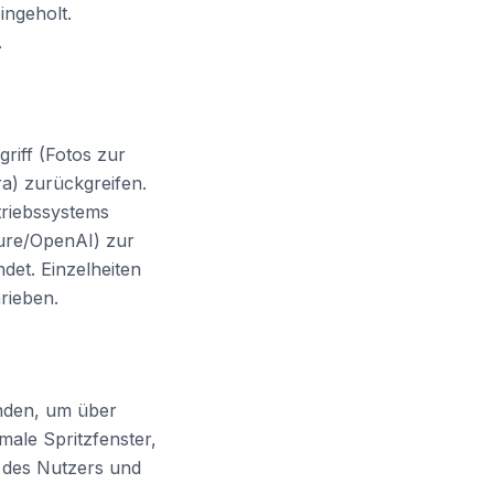
ingeholt.
.
riff (Fotos zur
a) zurückgreifen.
triebssystems
zure/OpenAI) zur
det. Einzelheiten
rieben.
nden, um über
male Spritzfenster,
g des Nutzers und