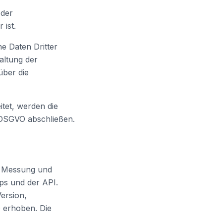
 der
ist.
e Daten Dritter
haltung der
über die
tet, werden die
 DSGVO abschließen.
ur Messung und
s und der API.
ersion,
D erhoben. Die