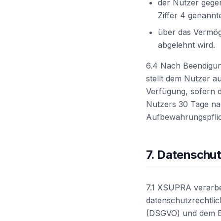
der Nutzer gege
Ziffer 4 genannt
über das Vermög
abgelehnt wird.
6.4 Nach Beendigun
stellt dem Nutzer a
Verfügung, sofern d
Nutzers 30 Tage na
Aufbewahrungspflic
7. Datenschu
7.1 XSUPRA verarbe
datenschutzrechtli
(DSGVO) und dem B