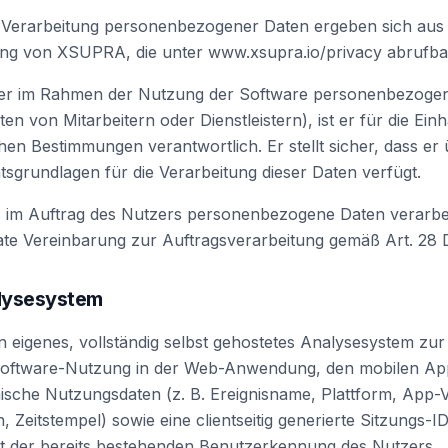
ur Verarbeitung personenbezogener Daten ergeben sich aus
ng von XSUPRA, die unter www.xsupra.io/privacy abrufbar 
zer im Rahmen der Nutzung der Software personenbezogen
aten von Mitarbeitern oder Dienstleistern), ist er für die Ein
hen Bestimmungen verantwortlich. Er stellt sicher, dass er 
tsgrundlagen für die Verarbeitung dieser Daten verfügt.
im Auftrag des Nutzers personenbezogene Daten verarbei
rate Vereinbarung zur Auftragsverarbeitung gemäß Art. 28
alysesystem
n eigenes, vollständig selbst gehostetes Analysesystem z
oftware-Nutzung in der Web-Anwendung, den mobilen App
sche Nutzungsdaten (z. B. Ereignisname, Plattform, App-V
 Zeitstempel) sowie eine clientseitig generierte Sitzungs-I
ht der bereits bestehenden Benutzerkennung des Nutzers.