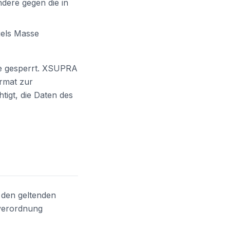
dere gegen die in
gels Masse
re gesperrt. XSUPRA
ormat zur
tigt, die Daten des
 den geltenden
verordnung