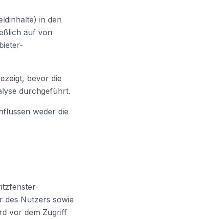
dinhalte) in den
eßlich auf von
ieter-
zeigt, bevor die
alyse durchgeführt.
nflussen weder die
itzfenster-
r des Nutzers sowie
rd vor dem Zugriff