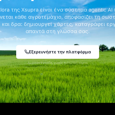
lora της Xsupra είναι ένα σύστημα agentic AI
νεται κάθε αγροτεμάχιο, αποφασίζει τη σωστ
 και δρα: δημιουργεί χάρτες, καταγράφει εργ
απαντά στη γλώσσα σας.
Εξερευνήστε την πλατφόρμα
Δωρεάν έναρξη, χωρίς πιστωτική κάρτα