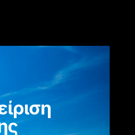
χείριση
ης