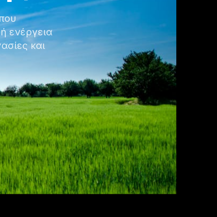
 που
ή ενέργεια
ασίες και