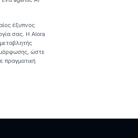
ιαίος έξυπνος
γία σας. Η Alora
 μεταβλητής
μμόρφωσης, ώστε
σε πραγματική