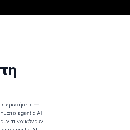
στη
 σε ερωτήσεις —
ήματα agentic AI
ουν τι να κάνουν
 ένα agentic AI