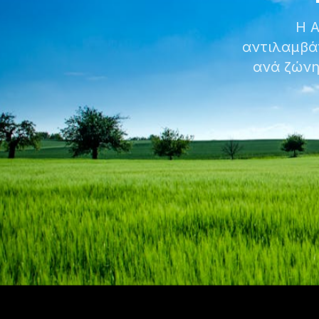
Η A
αντιλαμβά
ανά ζώνη