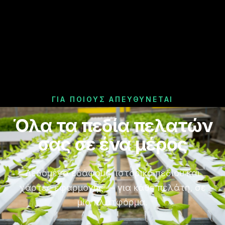
ΓΙΑ ΠΟΙΟΥΣ ΑΠΕΥΘΎΝΕΤΑΙ
Όλα τα πεδία πελατών
σας σε ένα μέρος
Δεδομένα εδάφους, ιστορικό πεδίου και
χάρτες εφαρμογής — για κάθε πελάτη, σε
μία πλατφόρμα.