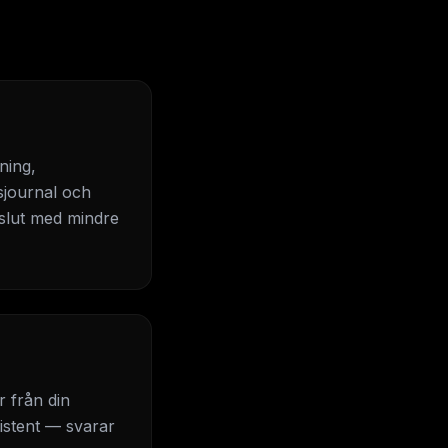
ning,
sjournal och
eslut med mindre
r från din
istent — svarar