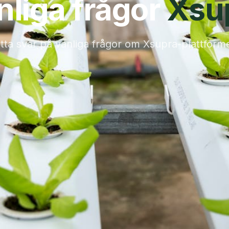
nliga frågor
Xsu
itta svar på vanliga frågor om Xsupra-plattform