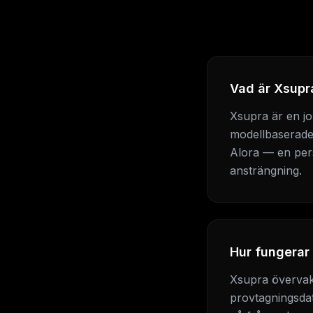
Vad är Xsupr
Xsupra är en jo
modellbaserade 
Alora — en pers
ansträngning.
Hur fungerar
Xsupra övervaka
provtagningsdat