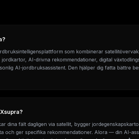
a?
rdbruksintelligensplattform som kombinerar satellitövervak
jordkartor, AI-drivna rekommendationer, digital växtodling
onlig AI-jordbruksassistent. Den hjälper dig fatta bättre b
 Xsupra?
r dina fält dagligen via satellit, bygger jordegenskapskarto
a och ger specifika rekommendationer. Alora — din AI-ass