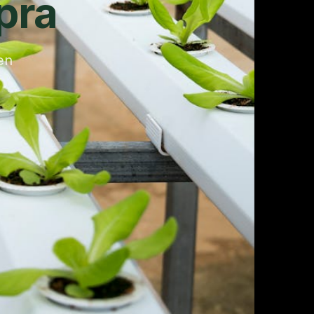
pra
en