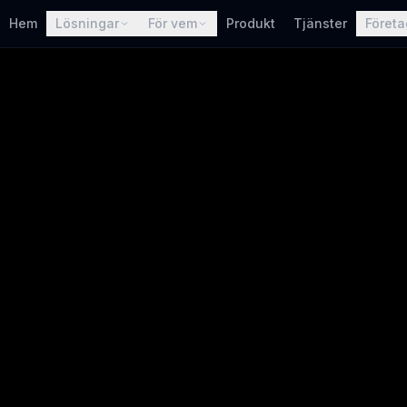
Hem
Lösningar
För vem
Produkt
Tjänster
Företa