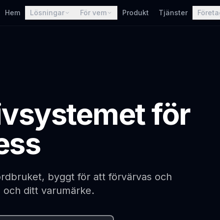
Hem
Lösningar
För vem
Produkt
Tjänster
Företa
ivsystemet för
ess
jordbruket, byggt för att förvärvas och
a och ditt varumärke.