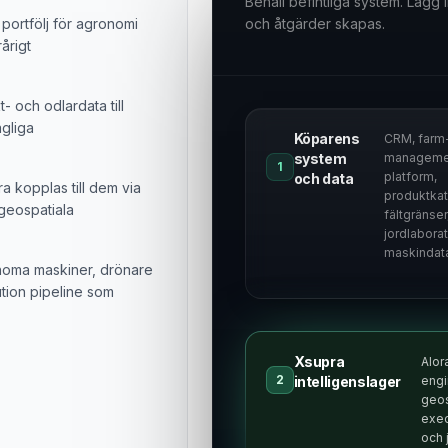
Behåll befintliga system. Lägg 
g portfölj för agronomi
och åtgärder skapas.
rårigt
- och odlardata till
agliga
Köparens
CRM, farm
system
manageme
1
platform,
och data
 kopplas till dem via
produktkat
 geospatiala
fältgränser
jordlaborat
maskindat
onoma maskiner, drönare
tion pipeline som
Xsupra
Alor
2
intelligenslager
eng
geos
exec
och 