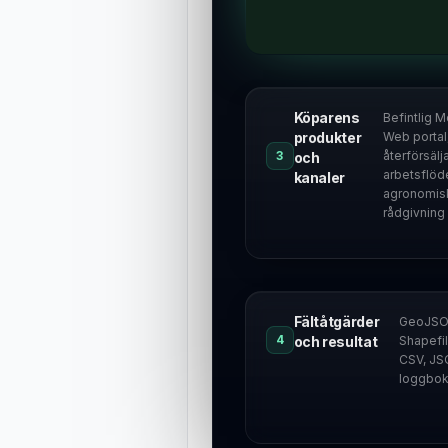
Köparens
Befintlig M
produkter
Web portal
3
återförsälj
och
arbetsflöd
kanaler
agronomis
rådgivning
Fältåtgärder
GeoJSON
4
och resultat
Shapefi
CSV, JS
loggbok