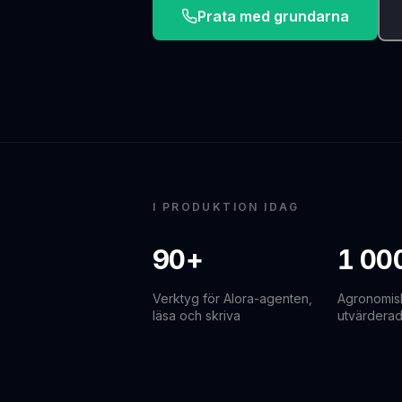
Prata med grundarna
I PRODUKTION IDAG
90+
1 00
Verktyg för Alora-agenten,
Agronomisk
läsa och skriva
utvärderad