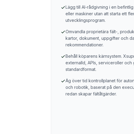
Lägg till AI-rådgivning i en befintli
eller maskiner utan att starta ett fle
utvecklingsprogram.
Omvandla proprietära fält-, produkt
kartor, dokument, uppgifter och d
rekommendationer.
Behåll köparens kärnsystem. Xsupra
externalId, APIs, serviceroller och
standardformat.
Äg över tid kontrollplanet för aut
och robotik, baserat på den execu
redan skapar fältåtgärder.