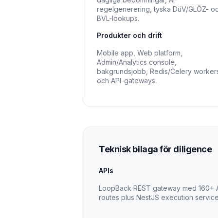
regelgenerering, tyska DüV/GLÖZ- o
BVL-lookups.
Produkter och drift
Mobile app, Web platform,
Admin/Analytics console,
bakgrundsjobb, Redis/Celery worker
och API-gateways.
Teknisk bilaga för diligence
APIs
LoopBack REST gateway med 160+ A
routes plus NestJS execution service