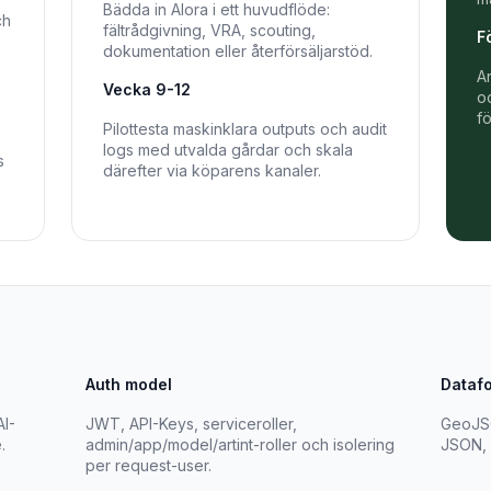
Bädda in Alora i ett huvudflöde:
ch
fältrådgivning, VRA, scouting,
F
dokumentation eller återförsäljarstöd.
A
Vecka 9-12
o
f
Pilottesta maskinklara outputs och audit
logs med utvalda gårdar och skala
s
därefter via köparens kanaler.
Auth model
Dataf
I-
JWT, API-Keys, serviceroller,
GeoJSO
.
admin/app/model/artint-roller och isolering
JSON, 
per request-user.