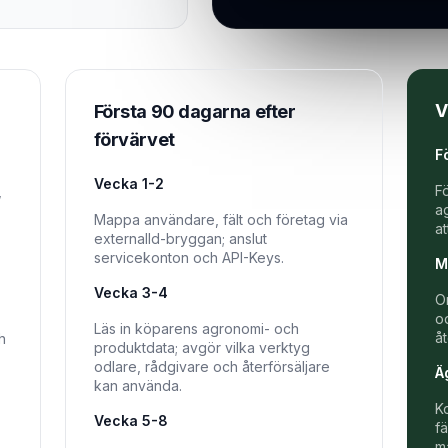
V
Första 90 dagarna efter
förvärvet
F
Vecka 1-2
F
,
a
Mappa användare, fält och företag via
a
externalId-bryggan; anslut
servicekonton och API-Keys.
M
Vecka 3-4
O
o
Läs in köparens agronomi- och
å
h
produktdata; avgör vilka verktyg
odlare, rådgivare och återförsäljare
Ä
kan använda.
K
Vecka 5-8
f
m