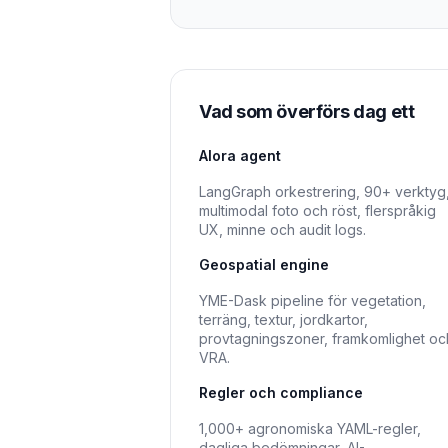
Vad som överförs dag ett
Alora agent
LangGraph orkestrering, 90+ verktyg
multimodal foto och röst, flerspråkig
UX, minne och audit logs.
Geospatial engine
YME-Dask pipeline för vegetation,
terräng, textur, jordkartor,
provtagningszoner, framkomlighet oc
VRA.
Regler och compliance
1,000+ agronomiska YAML-regler,
dagliga bedömningar, AI-