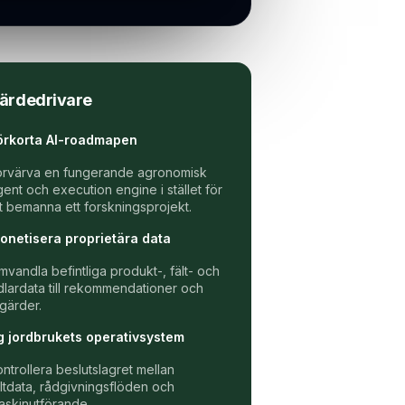
ärdedrivare
örkorta AI-roadmapen
örvärva en fungerande agronomisk
gent och execution engine i stället för
tt bemanna ett forskningsprojekt.
onetisera proprietära data
mvandla befintliga produkt-, fält- och
dlardata till rekommendationer och
tgärder.
g jordbrukets operativsystem
ontrollera beslutslagret mellan
ältdata, rådgivningsflöden och
askinutförande.