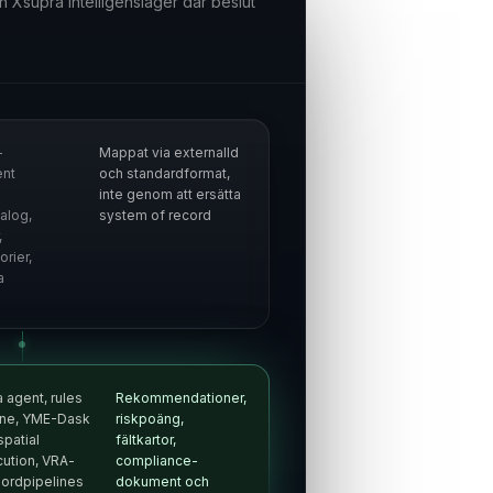
in Xsupra intelligenslager där beslut
-
Mappat via externalId
nt
och standardformat,
inte genom att ersätta
alog,
system of record
,
orier,
a
a agent, rules
Rekommendationer,
ine, YME-Dask
riskpoäng,
patial
fältkartor,
ution, VRA-
compliance-
jordpipelines
dokument och