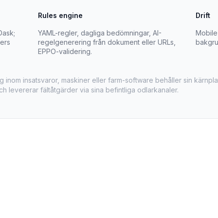
Rules engine
Drift
Dask;
YAML-regler, dagliga bedömningar, AI-
Mobile
lers
regelgenerering från dokument eller URLs,
bakgru
EPPO-validering.
 inom insatsvaror, maskiner eller farm-software behåller sin kärnpla
ch levererar fältåtgärder via sina befintliga odlarkanaler.