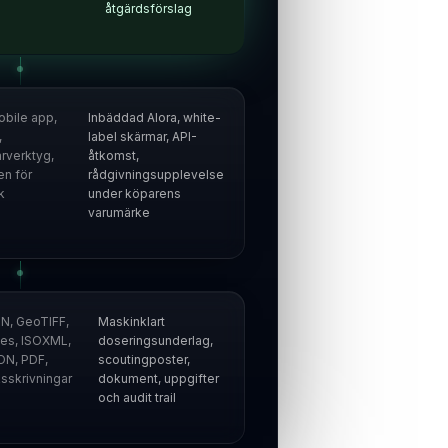
åtgärdsförslag
obile app,
Inbäddad Alora, white-
,
label skärmar, API-
arverktyg,
åtkomst,
en för
rådgivningsupplevelse
k
under köparens
varumärke
, GeoTIFF,
Maskinklart
les, ISOXML,
doseringsunderlag,
ON, PDF,
scoutingposter,
sskrivningar
dokument, uppgifter
och audit trail