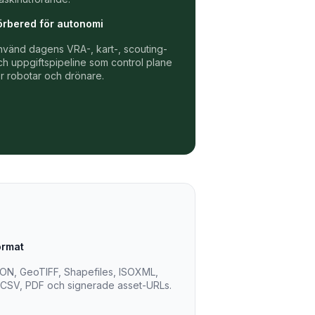
örbered för autonomi
nvänd dagens VRA-, kart-, scouting-
ch uppgiftspipeline som control plane
ör robotar och drönare.
ormat
N, GeoTIFF, Shapefiles, ISOXML,
CSV, PDF och signerade asset-URLs.