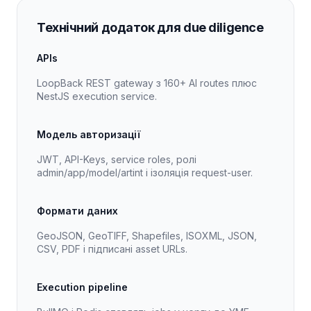
Технічний додаток для due diligence
APIs
LoopBack REST gateway з 160+ AI routes плюс
NestJS execution service.
Модель авторизації
JWT, API-Keys, service roles, ролі
admin/app/model/artint і ізоляція request-user.
Формати даних
GeoJSON, GeoTIFF, Shapefiles, ISOXML, JSON,
CSV, PDF і підписані asset URLs.
Execution pipeline