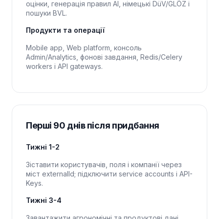
оцінки, генерація правил AI, німецькі DüV/GLÖZ і
пошуки BVL.
Продукти та операції
Mobile app, Web platform, консоль
Admin/Analytics, фонові завдання, Redis/Celery
workers і API gateways.
Перші 90 днів після придбання
Тижні 1-2
Зіставити користувачів, поля і компанії через
міст externalId; підключити service accounts і API-
Keys.
Тижні 3-4
Завантажити агрономічні та продуктові дані