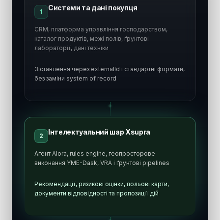
Системи та дані покупця
1
CRM, платформа управління господарством,
каталог продуктів, межі полів, ґрунтові
лабораторії, дані техніки
Зіставлення через externalId і стандартні формати,
без заміни system of record
Інтелектуальний шар Xsupra
2
Агент Alora, rules engine, геопросторове
виконання YME-Dask, VRA і ґрунтові pipelines
Рекомендації, ризикові оцінки, польові карти,
документи відповідності та пропозиції дій