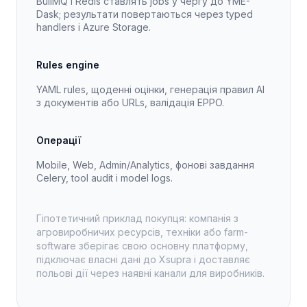
BullMQ і Redis ставлять jobs у чергу до YME-
Dask; результати повертаються через typed
handlers і Azure Storage.
Rules engine
YAML rules, щоденні оцінки, генерація правил AI
з документів або URLs, валідація EPPO.
Операції
Mobile, Web, Admin/Analytics, фонові завдання
Celery, tool audit і model logs.
Гіпотетичний приклад покупця: компанія з
агровиробничих ресурсів, техніки або farm-
software зберігає свою основну платформу,
підключає власні дані до Xsupra і доставляє
польові дії через наявні канали для виробників.