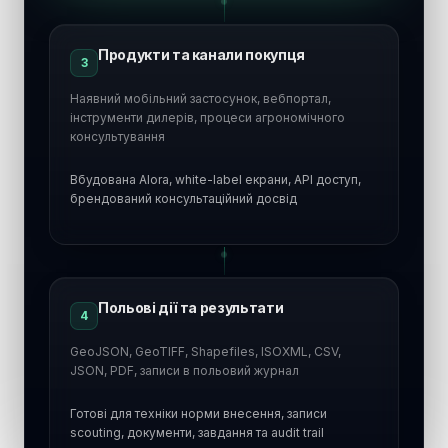
Продукти та канали покупця
3
Наявний мобільний застосунок, вебпортал,
інструменти дилерів, процеси агрономічного
консультування
Вбудована Alora, white-label екрани, API доступ,
брендований консультаційний досвід
Польові дії та результати
4
GeoJSON, GeoTIFF, Shapefiles, ISOXML, CSV,
JSON, PDF, записи в польовий журнал
Готові для техніки норми внесення, записи
scouting, документи, завдання та audit trail