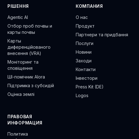
РІШЕННЯ
КОМПАНИЯ
Agentic AI
О нас
Отбор проб почвы и
Продукт
карты почвы
Партнери та придбання
Карты
Послуги
диференційованого
Новини
внесення (VRA)
Заходи
Моніторинг та
сповіщення
Контакти
ШІ-помічник Alora
Інвестори
Підтримка з субсидій
Press Kit (DE)
Оцінка землі
Logos
ПРАВОВАЯ
ИНФОРМАЦИЯ
Политика