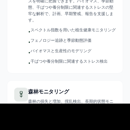
スを明確に把握できます。バイオマス、季節動
態、干ばつや養分制限に関連するストレスの堅
牢な解析で、計画、早期警戒、報告を支援しま
す。
スペクトル指数を用いた植生健康モニタリング
•
フェノロジー追跡と季節動態評価
•
バイオマスと生産性のモデリング
•
干ばつや養分制限に関連するストレス検出
•
森林モニタリング
森林の損失と増加、撹乱検出、長期的状態モニ
タリングのエビデンスに基づく評価で、森林管
理者と政策決定者を支援します。報告要件への
対応、持続可能な管理の判断、伐採・嵐などの
影響の追跡を可能にします。