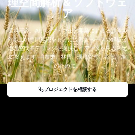
理空間解析 & ソフトウェ
ア
環境研究、AI、ソフトウェア開発における通算16
年以上の専門知識をもとに、衛星ベースの解析と
地理空間モデリングを提供し、データを意思決定
に変えます — 農業、林業、環境管理、都市計画
のために。
プロジェクトを相談する