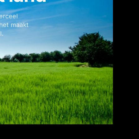
erceel
 het maakt
l.