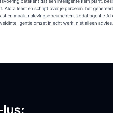
fsvoering betekent dat één intelligente kern plant, besl
jf. Alora leest en schrijft over je percelen: het genereer
 vast en maakt nalevingsdocumenten, zodat agentic AI 
veldintelligentie omzet in echt werk, niet alleen advies.
-lus: