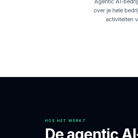
Agentic AI-bedrij
over je hele bedri
activiteiten
HOE HET WERKT
De agentic AI