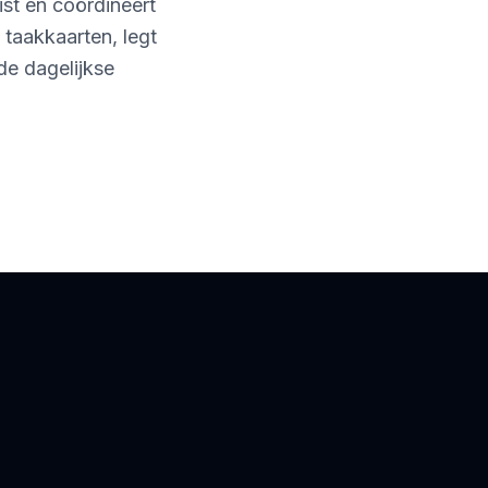
ist en coördineert
t taakkaarten, legt
de dagelijkse