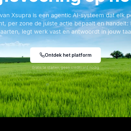
 van Xsupra is een agentic AI-systeem dat elk p
, per zone de juiste actie bepaalt en handelt:
aarten, legt werk vast en antwoordt in jouw taa
Ontdek het platform
Gratis te starten, geen creditcard nodig