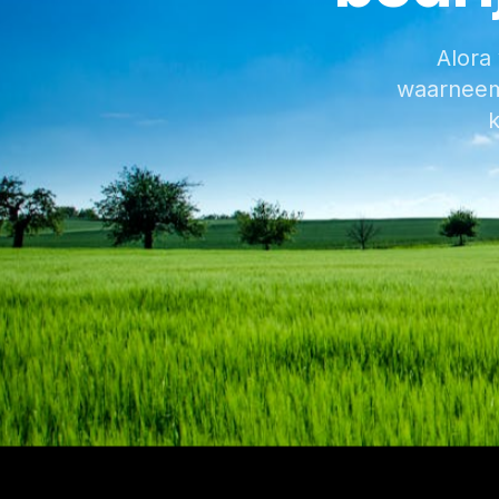
Alora
waarneemt
k