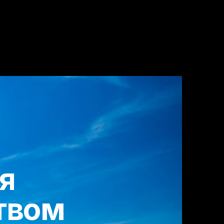
я
твом