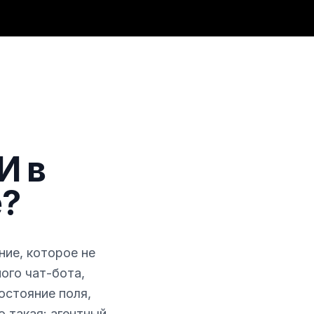
И в
е?
ие, которое не
ого чат-бота,
остояние поля,
о такая: агентный