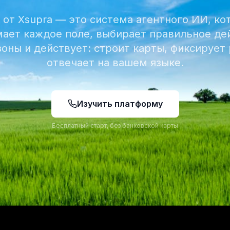
a от Xsupra — это система агентного ИИ, ко
ает каждое поле, выбирает правильное де
оны и действует: строит карты, фиксирует
отвечает на вашем языке.
Изучить платформу
Бесплатный старт, без банковской карты