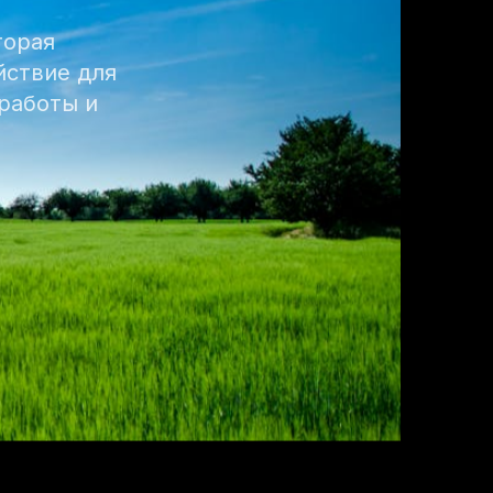
торая
йствие для
 работы и