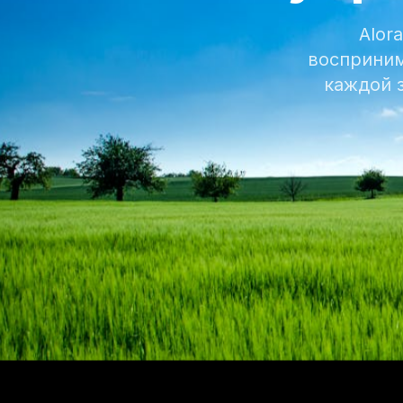
Alor
восприним
каждой з