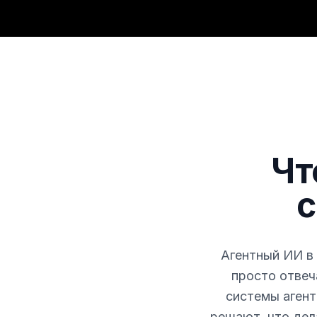
Чт
с
Агентный ИИ в
просто отвеч
системы агент
решают, что дела