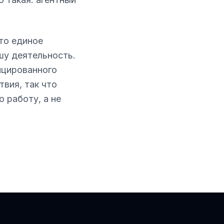
то единое
шу деятельность.
нцированного
вия, так что
 работу, а не