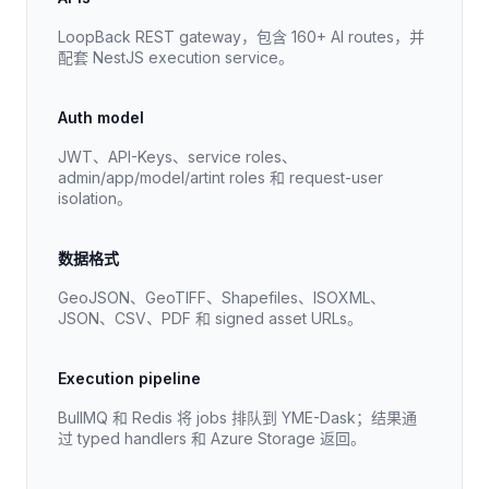
LoopBack REST gateway，包含 160+ AI routes，并
配套 NestJS execution service。
Auth model
JWT、API-Keys、service roles、
admin/app/model/artint roles 和 request-user
isolation。
数据格式
GeoJSON、GeoTIFF、Shapefiles、ISOXML、
JSON、CSV、PDF 和 signed asset URLs。
Execution pipeline
BullMQ 和 Redis 将 jobs 排队到 YME-Dask；结果通
过 typed handlers 和 Azure Storage 返回。