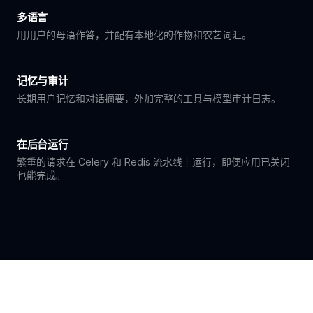
多语言
用用户的母语作答，并配有本地化的作物和农艺词汇。
记忆与审计
长期用户记忆和对话摘要，外加完整的工具与模型审计日志。
在后台运行
繁重的请求在 Celery 和 Redis 流水线上运行，即便应用已关闭
也能完成。