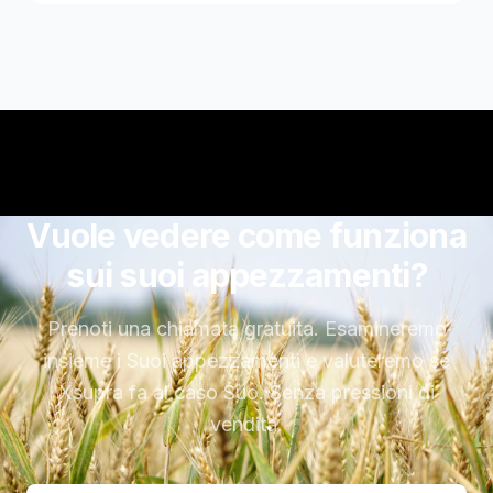
Vuole vedere come funziona
sui suoi appezzamenti?
Prenoti una chiamata gratuita. Esamineremo
insieme i Suoi appezzamenti e valuteremo se
Xsupra fa al caso Suo. Senza pressioni di
vendita.