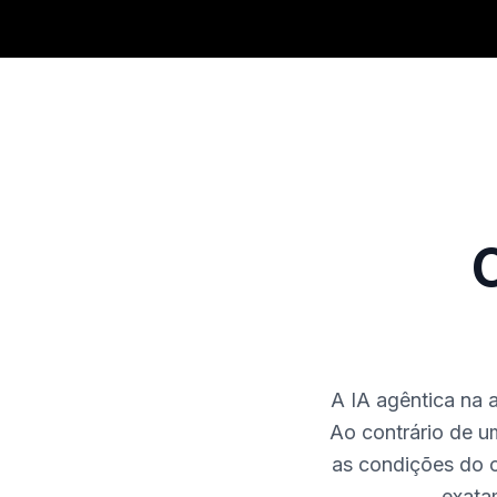
O
A IA agêntica na a
Ao contrário de u
as condições do 
exatam