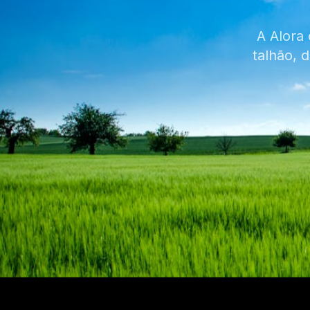
A Alora
talhão, 