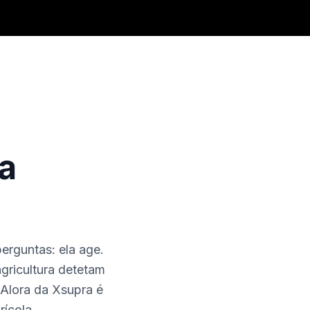
na
perguntas: ela age.
gricultura detetam
Alora da Xsupra é
rícola.