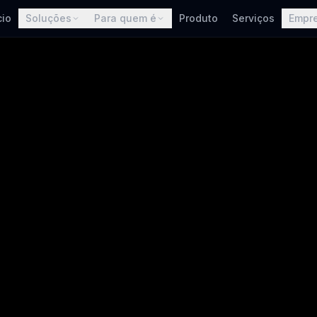
cio
Soluções
Para quem é
Produto
Serviços
Empr