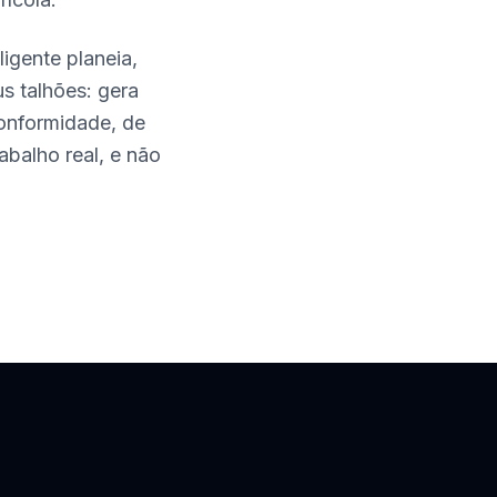
igente planeia,
s talhões: gera
conformidade, de
abalho real, e não