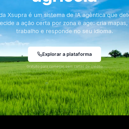
 da Xsupra é um sistema de IA agêntica que det
decide a ação certa por zona e age: cria mapas, 
trabalho e responde no seu idioma.
Explorar a plataforma
Gratuito para começar, sem cartão de crédito