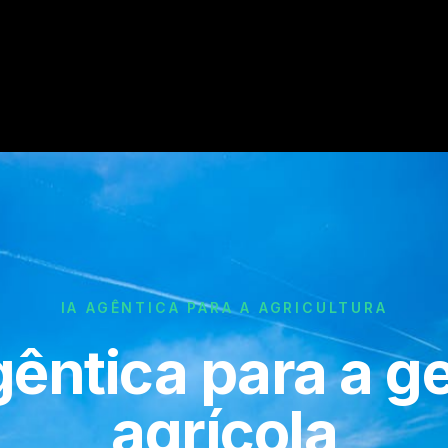
IA AGÊNTICA PARA A AGRICULTURA
gêntica para a g
agrícola