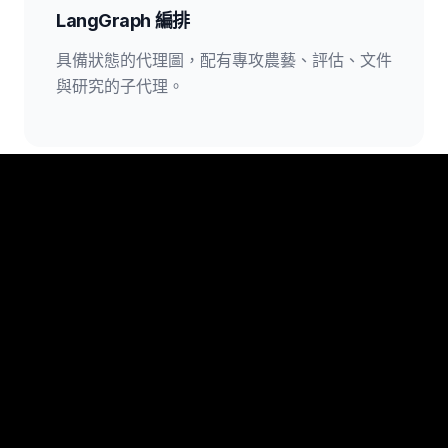
LangGraph 編排
具備狀態的代理圖，配有專攻農藝、評估、文件
與研究的子代理。
90 多種代理工具
在整個經營中具備讀寫權限：Alora 會建立條
目、規劃任務並更新地塊，而不只是回答。
專門子代理