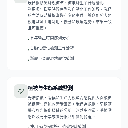
我們幫助您發現何時、何地發生了什麼變化 ——
利用多年衛星時間序列和自動化工作流程。我們
的方法同時捕捉漸變和突發事件，讓您能夠大規
模地監測土地利用、擾動和環境趨勢，結果一致
且可重復。
多年衛星時間序列分析
•
自動化變化檢測工作流程
•
漸變与突變環境變化監測
•
植被与生態系統監測
光譜指數、物候和生產力模型為您提供大面積植
被健康与脅迫的清晰圖景。我們為規劃、早期預
警和報告提供穩健的分析，涵蓋生物量、季節動
態以及与干旱或養分限制相關的脅迫。
使用光譜指數進行植被健康監測
•