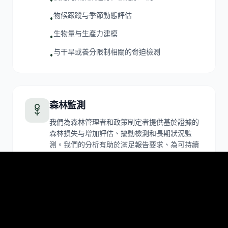
物候跟蹤与季節動態評估
•
生物量与生產力建模
•
与干旱或養分限制相關的脅迫檢測
•
森林監測
我們為森林管理者和政策制定者提供基於證據的
森林損失与增加評估、擾動檢測和長期狀況監
測。我們的分析有助於滿足報告要求、為可持續
管理提供訊息，并跟蹤伐木、風暴等事件的影
響。
森林損失与增加評估
•
擾動檢測，包括伐木和風暴損害
•
森林長期狀況監測
•